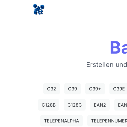
B
Erstellen un
C32
C39
C39+
C39E
C128B
C128C
EAN2
EA
TELEPENALPHA
TELEPENNUMER