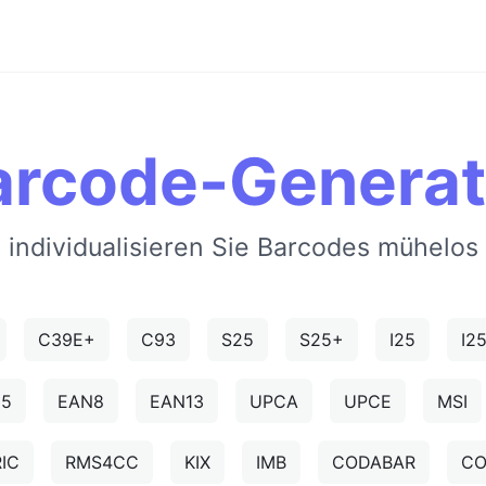
arcode-Generat
d individualisieren Sie Barcodes mühelos
C39E+
C93
S25
S25+
I25
I2
N5
EAN8
EAN13
UPCA
UPCE
MSI
IC
RMS4CC
KIX
IMB
CODABAR
CO