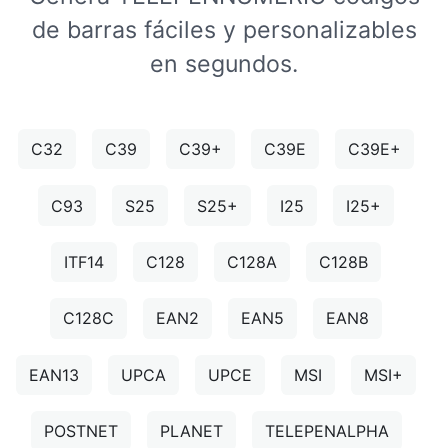
de barras fáciles y personalizables
en segundos.
C32
C39
C39+
C39E
C39E+
C93
S25
S25+
I25
I25+
ITF14
C128
C128A
C128B
C128C
EAN2
EAN5
EAN8
EAN13
UPCA
UPCE
MSI
MSI+
POSTNET
PLANET
TELEPENALPHA