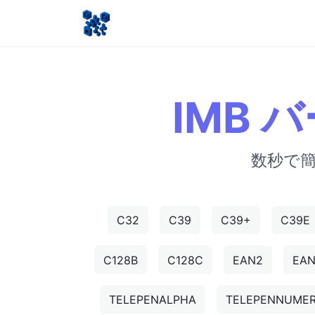
IMB
数秒で簡
C32
C39
C39+
C39E
C128B
C128C
EAN2
EA
TELEPENALPHA
TELEPENNUMER