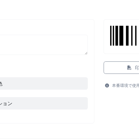
色
本番環境で使
ション