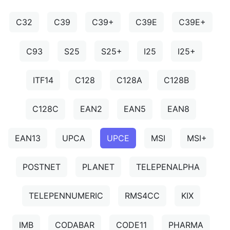
C32
C39
C39+
C39E
C39E+
C93
S25
S25+
I25
I25+
ITF14
C128
C128A
C128B
C128C
EAN2
EAN5
EAN8
EAN13
UPCA
UPCE
MSI
MSI+
POSTNET
PLANET
TELEPENALPHA
TELEPENNUMERIC
RMS4CC
KIX
IMB
CODABAR
CODE11
PHARMA