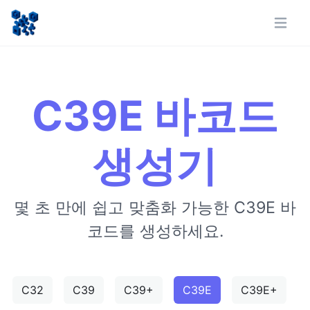
C39E 바코드
생성기
몇 초 만에 쉽고 맞춤화 가능한 C39E 바
코드를 생성하세요.
C32
C39
C39+
C39E
C39E+