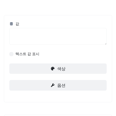
값
텍스트 값 표시
색상
옵션