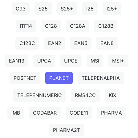
C93
S25
S25+
I25
I25+
ITF14
C128
C128A
C128B
C128C
EAN2
EAN5
EAN8
EAN13
UPCA
UPCE
MSI
MSI+
POSTNET
PLANET
TELEPENALPHA
TELEPENNUMERIC
RMS4CC
KIX
IMB
CODABAR
CODE11
PHARMA
PHARMA2T