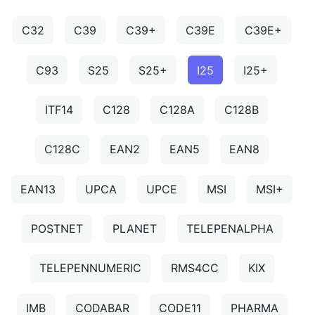
C32
C39
C39+
C39E
C39E+
C93
S25
S25+
I25
I25+
ITF14
C128
C128A
C128B
C128C
EAN2
EAN5
EAN8
EAN13
UPCA
UPCE
MSI
MSI+
POSTNET
PLANET
TELEPENALPHA
TELEPENNUMERIC
RMS4CC
KIX
IMB
CODABAR
CODE11
PHARMA