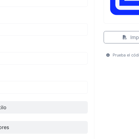
Imp
Prueba el cód
ilo
ores