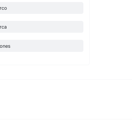
rco
rca
ones