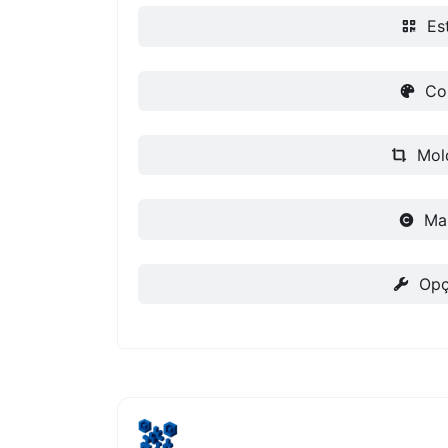
Est
Co
Mol
Ma
Opç