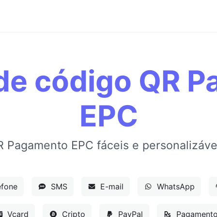
de código QR 
EPC
R Pagamento EPC fáceis e personalizáve
efone
SMS
E-mail
WhatsApp
Vcard
Cripto
PayPal
Pagamento