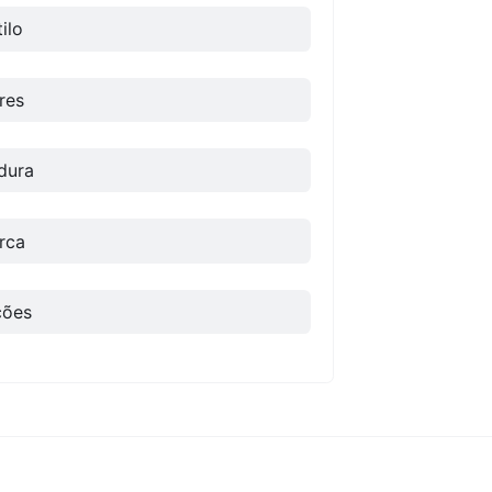
ilo
res
dura
rca
ões