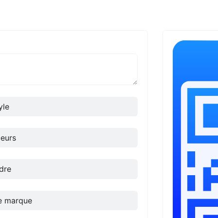
yle
eurs
dre
e marque