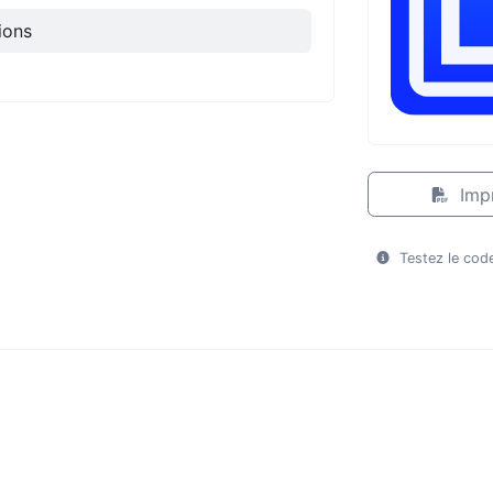
ions
Imp
Testez le code