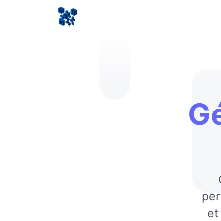
Gé
per
et