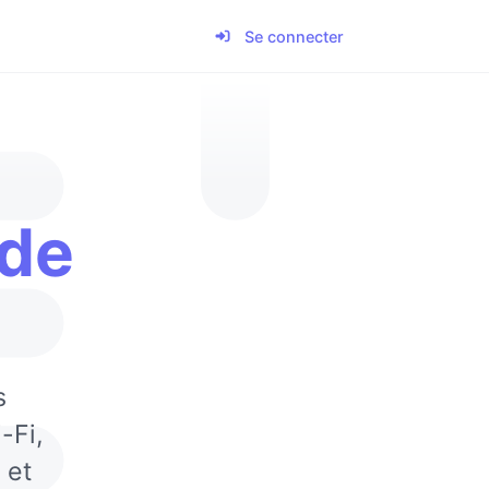
Se connecter
ode
s
-Fi,
 et